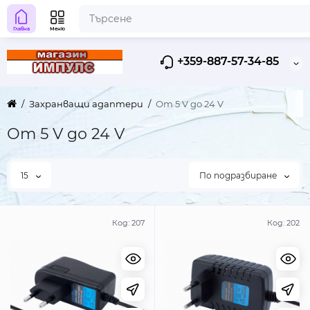
Главна
Меню
+359-887-57-34-85
Захранващи адаптери
От 5 V до 24 V
От 5 V до 24 V
15
По подразбиране
Код:
207
Код:
202