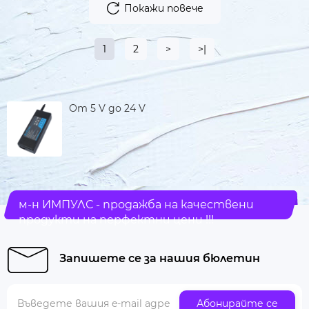
Покажи повече
1
2
>
>|
От 5 V до 24 V
м-н ИМПУЛС - продажба на качествени
продукти на перфектни цени !!!
Запишете се за нашия бюлетин
Абонирайте се