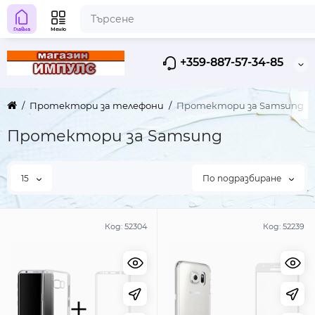
Главна
Меню
+359-887-57-34-85
Протектори за телефони
Протектори за Samsung
Протектори за Samsung
15
По подразбиране
Код:
52304
Код:
52239