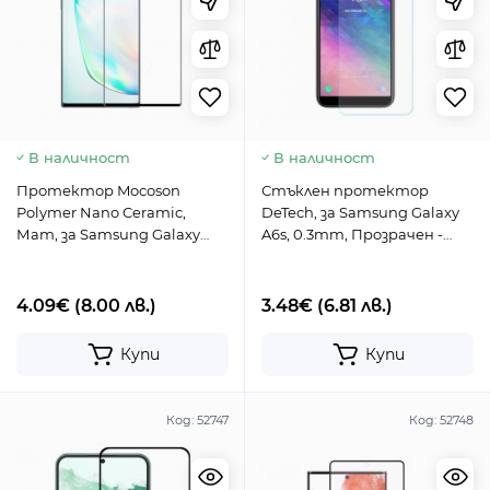
В наличност
В наличност
Протектор Mocoson
Стъклен протектор
Polymer Nano Ceramic,
DeTech, за Samsung Galaxy
Мат, за Samsung Galaxy
A6s, 0.3mm, Прозрачен -
Note 10, 5D, 0.3 mm, Черен -
52461
52633
4.09€
(8.00 лв.)
3.48€
(6.81 лв.)
Купи
Купи
Код:
52747
Код:
52748