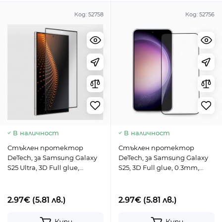
Код:
52758
Код:
52756
В наличност
В наличност
Стъклен протектор
Стъклен протектор
DeTech, за Samsung Galaxy
DeTech, за Samsung Galaxy
S25 Ultra, 3D Full glue,
S25, 3D Full glue, 0.3mm,
0.3mm, Черен - 52758
Черен - 52756
2.97€
(5.81 лв.)
2.97€
(5.81 лв.)