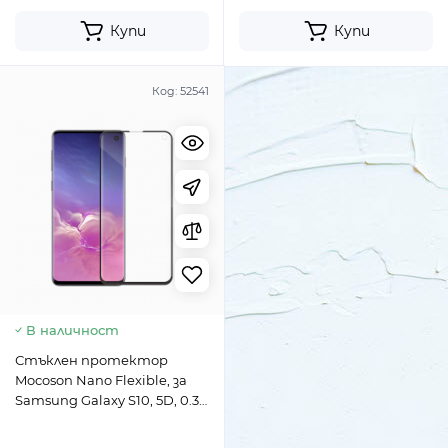
Купи
Купи
Код:
52541
В наличност
Стъклен протектор
Mocoson Nano Flexible, за
Samsung Galaxy S10, 5D, 0.3
mm, Черен - 52541