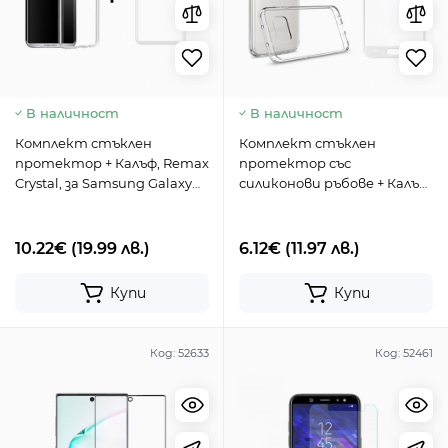
В наличност
В наличност
Комплект стъклен
Комплект стъклен
протектор + Калъф, Remax
протектор със
Crystal, за Samsung Galaxy
силиконови ръбове + Калъф,
S8 Plus, Бял - 52304
Remax Crystal, за Samsung
Galaxy S7, Бял - 52239
10.22€
(19.99 лв.)
6.12€
(11.97 лв.)
Купи
Купи
Код:
52633
Код:
52461