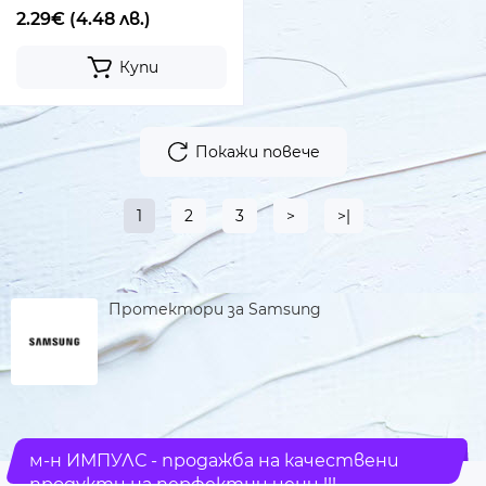
2.29€
(4.48 лв.)
Купи
Покажи повече
1
2
3
>
>|
Протектори за Samsung
м-н ИМПУЛС - продажба на качествени
продукти на перфектни цени !!!