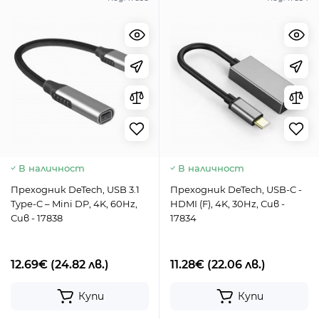
В наличност
В наличност
Преходник DeTech, USB 3.1
Преходник DeTech, USB-C -
Type-C – Mini DP, 4K, 60Hz,
HDMI (F), 4K, 30Hz, Сив -
Сив - 17838
17834
12.69€
(24.82 лв.)
11.28€
(22.06 лв.)
Купи
Купи