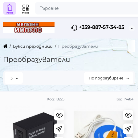
Главна
Меню
+359-887-57-34-85
Букси преходници
Преобразуватели
Преобразуватели
15
По подразбиране
Код:
18225
Код:
17484