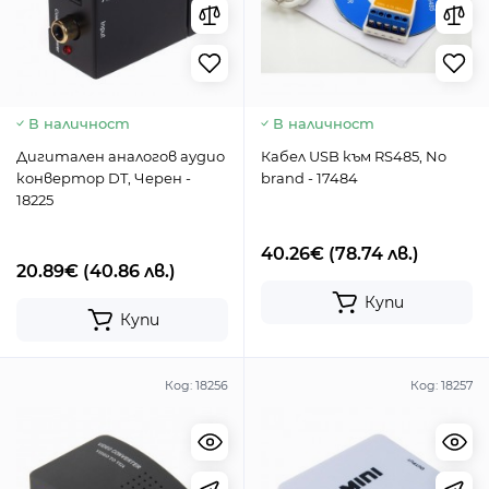
В наличност
В наличност
Дигитален аналогов аудио
Кабел USB към RS485, No
конвертор DT, Черен -
brand - 17484
18225
40.26€
(78.74 лв.)
20.89€
(40.86 лв.)
Купи
Купи
Код:
18256
Код:
18257