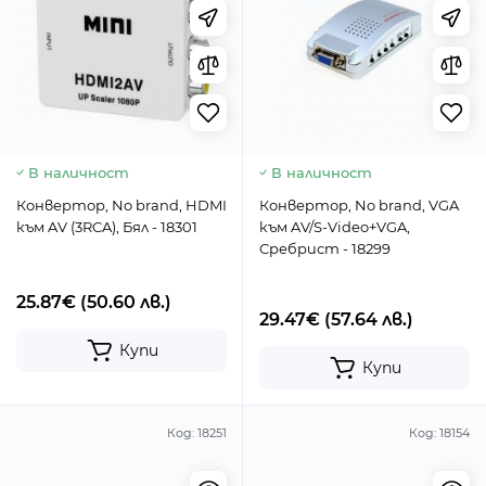
В наличност
В наличност
Конвертор, No brand, HDMI
Конвертор, No brand, VGA
към AV (3RCA), Бял - 18301
към AV/S-Video+VGA,
Сребрист - 18299
25.87€
(50.60 лв.)
29.47€
(57.64 лв.)
Купи
Купи
Код:
18251
Код:
18154