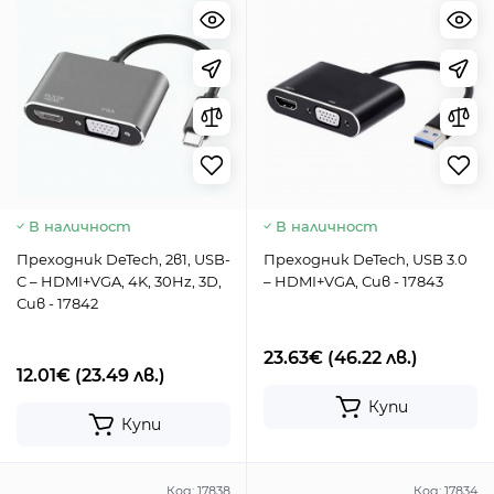
В наличност
В наличност
Преходник DeTech, 2в1, USB-
Преходник DeTech, USB 3.0
C – HDMI+VGA, 4K, 30Hz, 3D,
– HDMI+VGA, Сив - 17843
Сив - 17842
23.63€
(46.22 лв.)
12.01€
(23.49 лв.)
Купи
Купи
Код:
17838
Код:
17834