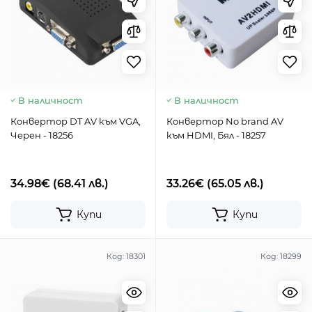
В наличност
В наличност
Конвертор DT AV към VGA,
Конвертор No brand AV
Черен - 18256
към HDMI, Бял - 18257
34.98€
(68.41 лв.)
33.26€
(65.05 лв.)
Купи
Купи
Код:
18301
Код:
18299