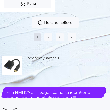
Купи
Покажи повече
1
2
>
>|
Преобразуватели
м-н ИМПУЛС - продажба на качествени
продукти на перфектни цени !!!