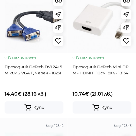
В наличност
В наличност
Преходник DeTech DVI 24+5
Преходник DeTech Mini DP
М към 2 VGA F, Черен - 18251
M - HDMI F, 10см, Бял - 18154
14.40€
(28.16 лв.)
10.74€
(21.01 лв.)
Купи
Купи
Код:
17842
Код:
17843