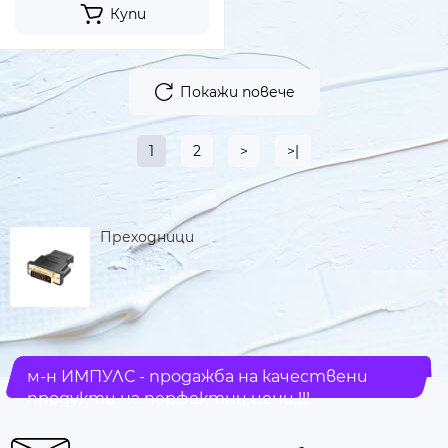
Купи
Покажи повече
1
2
>
>|
Преходници
м-н ИМПУЛС - продажба на качествени
продукти на перфектни цени !!!