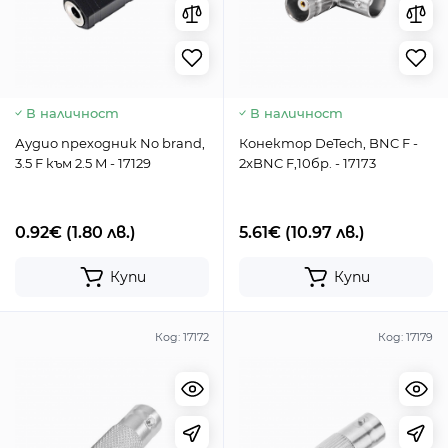
В наличност
В наличност
Аудио преходник No brand,
Конектор DeTech, BNC F -
3.5 F към 2.5 M - 17129
2xBNC F,10бр. - 17173
0.92€
(1.80 лв.)
5.61€
(10.97 лв.)
Купи
Купи
Код:
17172
Код:
17179