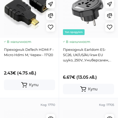
Toп продукт
В наличност
В наличност
Преходник DeTech HDMI F -
Преходник Earldom ES-
Micro Hdmi M, Черен - 17120
SC26, UK/US/AU към EU
шуко, 250V, Универсален,
Черен - 40523
2.43€
(4.75 лв.)
6.67€
(13.05 лв.)
Купи
Купи
Код:
17710
Код:
17705