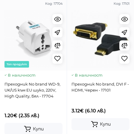
Код:
17704
Код:
17101
Toп продукт
В наличност
В наличност
Преходник No brand WD-9,
Преходник No brand, DVI F -
UK/US kъм EU шуко, 220V,
HDMI, Черен - 17101
High Quality, Бял - 17704
3.12€
(6.10 лв.)
1.20€
(2.35 лв.)
Купи
Купи