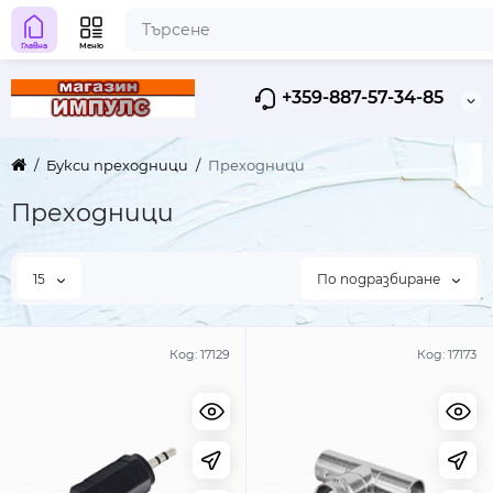
Главна
Меню
+359-887-57-34-85
Букси преходници
Преходници
Преходници
15
По подразбиране
Код:
17129
Код:
17173