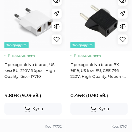
Toп продукт
Toп продукт
В наличност
В наличност
Преходник No brand , US
Преходник No brand BX-
kъм EU, 220V,5 броя, High
9619, US kъм EU, CEE 7/16,
Quality, Бял - 17710
220V, High Quality, Черен -
17705
4.80€
(9.39 лв.)
0.46€
(0.90 лв.)
Купи
Купи
Код:
17702
Код:
17701