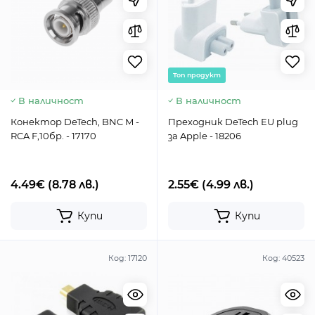
Toп продукт
В наличност
В наличност
Конектор DeTech, BNC M -
Преходник DeTech EU plug
RCA F,10бр. - 17170
за Apple - 18206
4.49€
(8.78 лв.)
2.55€
(4.99 лв.)
Купи
Купи
Код:
17120
Код:
40523