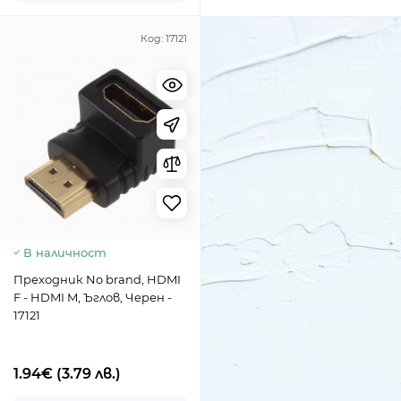
Код:
17121
В наличност
Преходник No brand, HDMI
F - HDMI M, Ъглов, Черен -
17121
1.94€
(3.79 лв.)