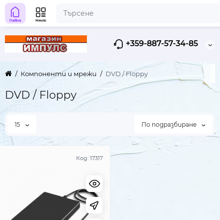
Главна
Меню
+359-887-57-34-85
Компоненти и мрежи
DVD / Floppy
DVD / Floppy
15
По подразбиране
Код:
17317